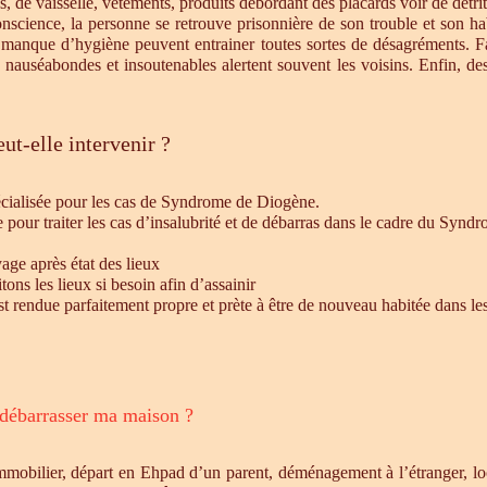
s, de vaisselle, vêtements, produits débordant des placards voir de détrit
cience, la personne se retrouve prisonnière de son trouble et son habi
e manque d’hygiène peuvent entrainer toutes sortes de désagréments. F
s nauséabondes et insoutenables alertent souvent les voisins. Enfin, de
ut-elle intervenir ?
écialisée pour les cas de Syndrome de Diogène.
e pour traiter les cas d’insalubrité et de débarras dans le cadre du Syn
age après état des lieux
ons les lieux si besoin afin d’assainir
st rendue parfaitement propre et prète à être de nouveau habitée dans le
 débarrasser ma maison ?
mmobilier, départ en Ehpad d’un parent, déménagement à l’étranger, l