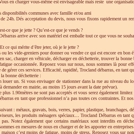
 Vous en charger vous-même est envisageable mais reste une organisatio
es disponibilités communes avec famille et/ou ami
de 24h. Dés acceptation du devis, nous vous fixons rapidement un ren
est-ce que je jette ? Qu’est-ce que je vends ?
barras arrive avec son matériel est emballe tout ce que vous ne souhait
Et ce qui mérite d’être jeter, où je le jette ?
s ou les vide-greniers pour donner ou vendre ce qui est encore en bon état
re en sac, charger en véhicule, décharger en déchetterie, trouver la bonn
 fatigue occasionnée. Reposez vous sur nous, nous sommes là pour effect
de gérer ces services. Efficacité, rapidité, Trocland débarras, en tant q
 la bonne déchetterie :
en louer un. Si vous envisager de stationner dans la rue au niveau du l
u à demander en mairie, au moins 15 jours avant la date prévue).
e plus 1.90mètres ne sont pas acceptés et vous serez également limitez 
ébarras en tant que professionnel n’a pas toutes ces contraintes. Et n
uivant : métaux, gravats, bois, verres, papier, plastique, branchages, dé
éléviseurs, les produits ménagers spéciaux… Trocland Débarras en tant 
 pas. Notez également que certains matériaux sont interdits en déche
sommes en mesures de nous en charger et de les apporter en entreprises 
 maison c’est moins de fatigue, moins de stress. Reposez vous sur notre