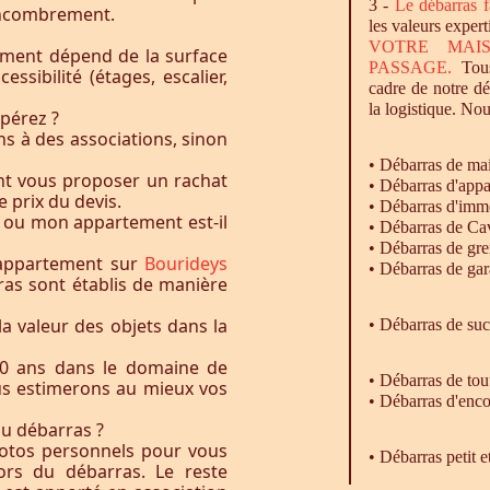
3 -
Le
débarras
f
l’encombrement.
les valeurs expert
VOTRE MAI
ement dépend de la surface
PASSAGE.
Tous
essibilité (étages, escalier,
cadre de notre d
la logistique. Nou
pérez ?
s à des associations, sinon
•
Débarras
de ma
nt vous proposer un rachat
•
Débarras
d'appa
e prix du devis.
•
Débarras
d'imm
 ou mon appartement est-il
•
Débarras
de Ca
•
Débarras
de gre
 appartement sur
Bourideys
•
Débarras
de gar
ras sont établis de manière
la valeur des objets dans la
• Débarras de su
0 ans dans le domaine de
•
Débarras
de tou
ous estimerons au mieux vos
•
Débarras
d'enco
du débarras ?
otos personnels pour vous
• Débarras petit 
rs du débarras. Le reste