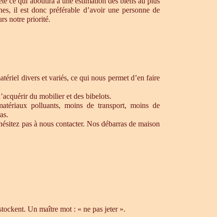
te ce qui aboutira à une estimation des biens au plus
hes, il est donc préférable d’avoir une personne de
s notre priorité.
ériel divers et variés, ce qui nous permet d’en faire
’acquérir du mobilier et des bibelots.
matériaux polluants, moins de transport, moins de
as.
ésitez pas à nous contacter. Nos débarras de maison
ockent. Un maître mot : « ne pas jeter ».