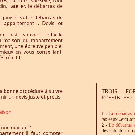
res, cartons, vaisselle, tout
n, l’atelier, le débarras de
rganiser votre débarras de
u appartement . Devis et
n est souvent difficile
la maison ou l’appartement
vement, une épreuve pénible.
ieux en vous conseillant,
s réactif.
a bonne procédure à suivre
TROIS FO
ir un devis juste et précis.
POSSIBLES :
aison
1 -
Le
débarras
i
tableaux...etc) so
2 -
Le
débarras
g
 une maison ?
devis du débarras
artement il faut compter