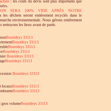
acturé
: les coûts du devis sont plus importants que
isées.
SON SERA 100% VIDE APRÈS NOTRE
 les déchets seront entièrement recyclés dans le
émarche environnementale. Nous gérons entièrement
s nettoyons les lieux avant de partir.
ison
Bourideys 33113
rtement
Bourideys 33113
euble
Bourideys 33113
ve
Bourideys 33113
nier
Bourideys 33113
age
Bourideys 33113
ccession
Bourideys 33113
t locaux
Bourideys 33113
mbrants
Bourideys 33113
et gros volume
Bourideys 33113