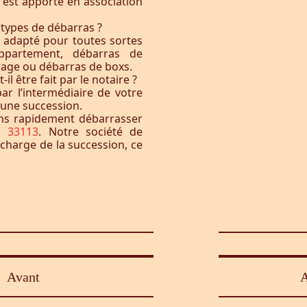
t est apporté en association
 types de débarras ?
l adapté pour toutes sortes
ppartement, débarras de
rage ou débarras de boxs.
l être fait par le notaire ?
ar l’intermédiaire de votre
à une succession.
ons rapidement débarrasser
s 33113
. Notre société de
 charge de la succession, ce
Avant
A