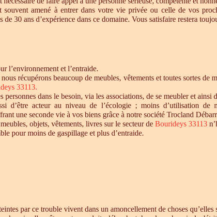
t nécessaire de faire appel à une personne sérieuse, compétente et honnê
st souvent amené à entrer dans votre vie privée ou celle de vos proc
 de 30 ans d’expérience dans ce domaine. Vous satisfaire restera toujour
r l’environnement et l’entraide.
, nous récupérons beaucoup de meubles, vêtements et toutes sortes de mat
deys 33113.
personnes dans le besoin, via les associations, de se meubler et ainsi d
si d’être acteur au niveau de l’écologie ; moins d’utilisation de 
offrant une seconde vie à vos biens grâce à notre société Trocland Débarr
 meubles, objets, vêtements, livres sur le secteur de
Bourideys 33113
n’h
ble pour moins de gaspillage et plus d’entraide.
intes par ce trouble vivent dans un amoncellement de choses qu’elles st