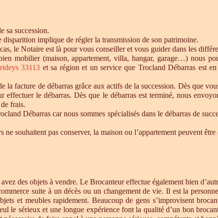
de sa succession.
te disparition implique de régler la transmission de son patrimoine.
 cas, le Notaire est là pour vous conseiller et vous guider dans les diffé
n bien mobilier (maison, appartement, villa, hangar, garage…) nous p
rideys 33113
et sa région et un service que Trocland Débarras est en
 la facture de débarras grâce aux actifs de la succession. Dès que vou
r effectuer le débarras. Dès que le débarras est terminé, nous envoyon
de frais.
cland Débarras car nous sommes spécialisés dans le débarras de successi
tiers ne souhaitent pas conserver, la maison ou l’appartement peuvent êt
s avez des objets à vendre. Le Brocanteur effectue également bien d’au
 commerce suite à un décès ou un changement de vie. Il est la personne 
objets et meubles rapidement. Beaucoup de gens s’improvisent brocan
eul le sérieux et une longue expérience font la qualité d’un bon brocan