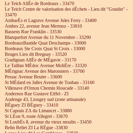
Le Teich AllÈe de Bordeaux - 33470
Le Teich Centre de valorisation des dÈchets - Lieu dit "Graulin" -
33470
AmbarËs et Lagrave Avenue Jules Ferry - 33400
Ambes 22, avenue Jean Mermoz - 33810
Bassens Rue Franklin - 33530
Blanquefort Avenue du 11 Novembre - 33290
BordeauxBastide Quai Deschamps - 33000
Bordeaux Ste Croix Quai St Croix - 33000
Bruges Lieu dit Bregnay - 33520
Gradignan AllÈe de MÈgavie - 33170
Le Taillan MÈdoc Avenue MoliËre - 33320
MÈrignac Avenue des Maronniers - 33700
Pessac Avenue Beutre - 33600
St MÈdard en Jalles Avenue de Touban - 33160
Villenave d'Ornon Chemin Houcade - 33140
Andernos Rue Gustave Eiffel - ZI
Audenge 43, Liougey sud (zone artisanale)
BÈguey ZI BÈguey - 33410
St Caprais ZA du Limancet - 33880
St LÈon 9, route Allegret - 33670
St LoubËs 8, avenue du vieux moulin - 33450
Belin Beliet ZI La RÈgue -33830