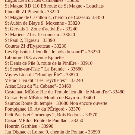
Lugos Lieu dit Les Camblanes - 33830
St Magne RD 110 E8 route de St Magne - Louchats
Pineuilh ZI Pineuilh - 33220
St Magne de Castillon 4, chemin de Cazeaux-33350
St Aubin de Blaye 9, Moxenne - 33820
St Gervais 1, Zone d'activitÈs - 33240
St Mariens 2 bis Tessonneau - 33620
St Paul 2, Tigreau - 33390
Coutras ZI d'Eygretteau - 33230
Les Eglisottes Lieu dit " le bois du sourd" - 33230
Libourne 193, avenue Epinette
St Denis de Pile 8, route de la PiniËre - 33910
St Seurin-sur-l'Isle " La Brande" - 33660
Vayres Lieu dit "BouluguËte" - 33870
VÈrac Lieu dit "Les TeychËres" - 33240
Arsac Lieu dit "la Cabane"- 33460
Castelnau MÈdoc Rte du Temple lieu dit "le Mont d'or"-33480
Cussac Fort MÈdoc Moulin de Bayron - 33460
Saumos Route du temple - 33680 Non encore ouverte
Pompignac 19, Av du PÈrigord - 33370
Petit Palais et Cornemps 2, Bois Redons - 33570
Cissac MÈdoc Route de Pauillac - 33250
Hourtin Garthieu - 33990
Jau Dignac et Loirac 9, chemin de Pontac - 33590