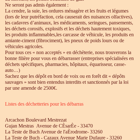
Ne seront pas admis également :
La cendre, la suie, les ordures ménagère et les fruits et légumes
(lors de leur putréfaction, cela causerait des nuisances olfactives),
les cadavres d’animaux, les médicaments, seringues, pansements,
les déchets corosifs, explosifs et les déchets hautement toxiques,
les produits inflammables,les carcasse de véhicule, les produits en
amiante-ciment (fibrociment), les pneux de poids lours ou de
véhicules agricoles.
Pour tous ces « non acceptés » en déchèterie, nous trouverons la
bonne filière pour vous en débarrasser (entreprises spécialisées en
déchets spécifiques, pharmacies, hôpitaux, équarisseur, casse-
auto…)
Sachez que les dépôt en bord de voix ou en forêt dit « dépôts
sauvages » sont bien entendus interdits et sanctionnés par la loi
par une amende de 2500€.
Listes des déchetteries pour les débarras
Arcachon Boulevard Mestrezat
Gujan Mestras Avenue de CÈsarÈe - 33470
La Teste de Buch Avenue de l'aÈrodrome- 33260
La Teste de Buch - Cazaux Avenue Marie Dufaure - 33260