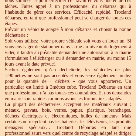
nous sommes là pour effectuer ce travail et vous libérer de ces
tâches. Faites appel à un professionnel du débarras qui à
l’habitude de gérer ces services. Efficacité, rapidité, Trocland
débarras, en tant que professionnel peut se charger de toutes ces
étapes.
Prévoir un véhicule adapté à mon débarras et choisir la bonne
déchetterie :
Soit vous utilisez votre propre véhicule soit vous en louer un. Si
vous envisager de stationner dans la rue au niveau du logement à
vider, il faudra au préalable demander une autorisation à la mairie
(formulaires à télécharger ou à demander en mairie, au moins 15
jours avant la date prévue).
Sachez également qu’en déchetterie, les véhicules de plus
1.90mètres ne sont pas acceptés et vous serez également limitez
pour la quantité de « déchets » que vous apporterez. Un
particulier est limité à 3mètres cube. Trocland Débarras en tant
que professionnel n’a pas toutes ces contraintes. Et nos demandes
en mairie sont rapides car nous avons les formulaires adaptés.
La plupart des déchetteries acceptent les matériaux suivant :
métaux, gravats, bois, verres, papier, plastique, branchages,
déchets électriques et électroniques, huiles de moteurs. Mais
certaines ne recyclent pas les batteries, les téléviseurs, les produits
ménagers spéciaux… Trocland Débarras en tant que
professionnel saura vers quel centre de recyclage adapté se diriger