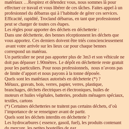
matèriaux …Respirez et détendez vous, nous sommes là pour
effectuer ce travail et vous libérer de ces tâches. Faites appel à un
profesionnel du débarras qui à l’habitude de gérer ces services.
Efficacité, rapidité, Trocland débarras, en tant que professionnel
peut se charger de toutes ces étapes.
Les règles pour apporter des déchets en déchetterie :
Dans une déchetterie, des bennes réceptionnent les déchets que
vous apportez. Ces derniers doivent être triés consciencieusement
avant votre arrivée sur les lieux car pour chaque bennes
correspond un matérau.
Un particulier ne peut pas apporter plus de 3m3 et son véhicule ne
doit pas dépasser 1.90mètres. Le dépôt en déchetterie reste gratuit
pour les particuliers. Pour nous professionnels, nous n’avons pas
de limite d’apport et nous payons à la tonne déposée.
Quels sont les matèriaux autorisés en décheterie (*) ?
Métaux, gravats, bois, verres, papier, verres, plastique,
branchages, déchets électriques et électroniques, huiles de
moteurs et huiles végétales, batteries, produits ménagers spéciaux,
textiles, cartons
(*) Certaines déchetteries ne traitent pas certains déchets, d’où
l’importance de se renseigner avant de partir.
Quels sont les déchets interdits en déchetterie ?
Les hydrocarbures ( essence, gasoil, fuel), les produits contenant
du mercure, les petites bouteilles de gaz.