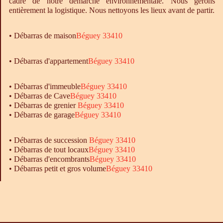
cadre de notre démarche environnementale. Nous gérons
entièrement la logistique. Nous nettoyons les lieux avant de partir.
•
Débarras
de maison
Béguey 33410
• Débarras d'appartement
Béguey 33410
•
Débarras
d'immeuble
Béguey 33410
•
Débarras
de Cave
Béguey 33410
•
Débarras
de grenier
Béguey 33410
•
Débarras
de garage
Béguey 33410
• Débarras de succession
Béguey 33410
• Débarras de tout locaux
Béguey 33410
• Débarras d'encombrants
Béguey 33410
• Débarras petit et gros volume
Béguey 33410