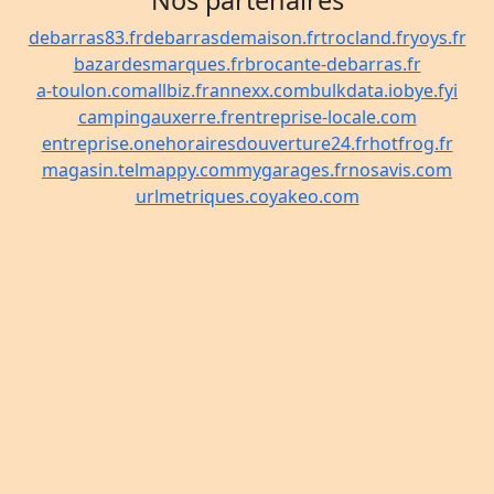
Nos partenaires
debarras83.fr
debarrasdemaison.fr
trocland.fr
yoys.fr
bazardesmarques.fr
brocante-debarras.fr
a-toulon.com
allbiz.fr
annexx.com
bulkdata.io
bye.fyi
campingauxerre.fr
entreprise-locale.com
entreprise.one
horairesdouverture24.fr
hotfrog.fr
magasin.tel
mappy.com
mygarages.fr
nosavis.com
urlmetriques.co
yakeo.com