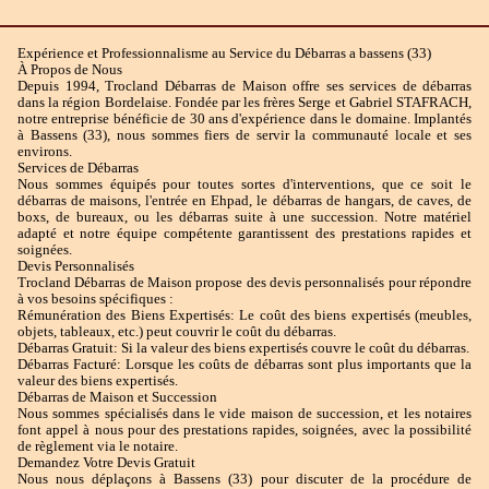
Expérience et Professionnalisme au Service du Débarras a bassens (33)
À Propos de Nous
Depuis 1994, Trocland Débarras de Maison offre ses services de débarras
dans la région Bordelaise. Fondée par les frères Serge et Gabriel STAFRACH,
notre entreprise bénéficie de 30 ans d'expérience dans le domaine. Implantés
à Bassens (33), nous sommes fiers de servir la communauté locale et ses
environs.
Services de Débarras
Nous sommes équipés pour toutes sortes d'interventions, que ce soit le
débarras de maisons, l'entrée en Ehpad, le débarras de hangars, de caves, de
boxs, de bureaux, ou les débarras suite à une succession. Notre matériel
adapté et notre équipe compétente garantissent des prestations rapides et
soignées.
Devis Personnalisés
Trocland Débarras de Maison propose des devis personnalisés pour répondre
à vos besoins spécifiques :
Rémunération des Biens Expertisés: Le coût des biens expertisés (meubles,
objets, tableaux, etc.) peut couvrir le coût du débarras.
Débarras Gratuit: Si la valeur des biens expertisés couvre le coût du débarras.
Débarras Facturé: Lorsque les coûts de débarras sont plus importants que la
valeur des biens expertisés.
Débarras de Maison et Succession
Nous sommes spécialisés dans le vide maison de succession, et les notaires
font appel à nous pour des prestations rapides, soignées, avec la possibilité
de règlement via le notaire.
Demandez Votre Devis Gratuit
Nous nous déplaçons à Bassens (33) pour discuter de la procédure de