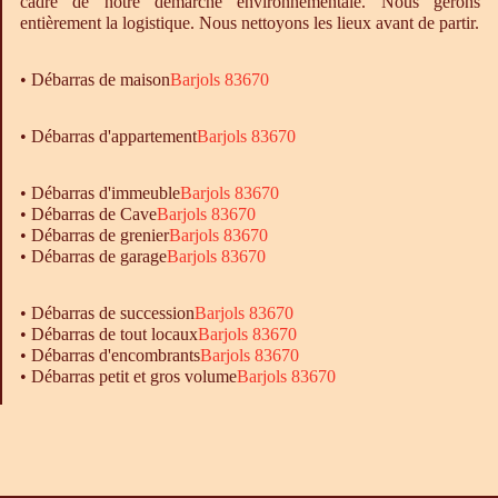
cadre de notre démarche environnementale. Nous gérons
entièrement la logistique. Nous nettoyons les lieux avant de partir.
•
Débarras
de maison
Barjols 83670
• Débarras d'appartement
Barjols 83670
•
Débarras
d'immeuble
Barjols 83670
•
Débarras
de Cave
Barjols 83670
•
Débarras
de grenier
Barjols 83670
•
Débarras
de garage
Barjols 83670
• Débarras de succession
Barjols 83670
• Débarras de tout locaux
Barjols 83670
• Débarras d'encombrants
Barjols 83670
• Débarras petit et gros volume
Barjols 83670