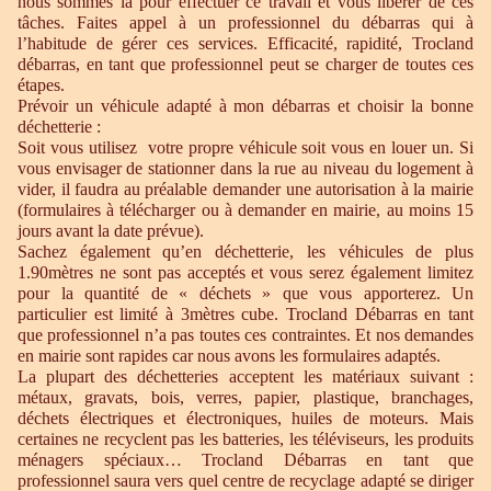
nous sommes là pour effectuer ce travail et vous libérer de ces
tâches. Faites appel à un professionnel du débarras qui à
l’habitude de gérer ces services. Efficacité, rapidité, Trocland
débarras, en tant que professionnel peut se charger de toutes ces
étapes.
Prévoir un véhicule adapté à mon débarras et choisir la bonne
déchetterie :
Soit vous utilisez votre propre véhicule soit vous en louer un. Si
vous envisager de stationner dans la rue au niveau du logement à
vider, il faudra au préalable demander une autorisation à la mairie
(formulaires à télécharger ou à demander en mairie, au moins 15
jours avant la date prévue).
Sachez également qu’en déchetterie, les véhicules de plus
1.90mètres ne sont pas acceptés et vous serez également limitez
pour la quantité de « déchets » que vous apporterez. Un
particulier est limité à 3mètres cube. Trocland Débarras en tant
que professionnel n’a pas toutes ces contraintes. Et nos demandes
en mairie sont rapides car nous avons les formulaires adaptés.
La plupart des déchetteries acceptent les matériaux suivant :
métaux, gravats, bois, verres, papier, plastique, branchages,
déchets électriques et électroniques, huiles de moteurs. Mais
certaines ne recyclent pas les batteries, les téléviseurs, les produits
ménagers spéciaux… Trocland Débarras en tant que
professionnel saura vers quel centre de recyclage adapté se diriger