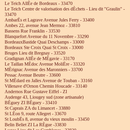
Le Teich AllÈe de Bordeaux - 33470
Le Teich Centre de valorisation des dÈchets - Lieu dit "Graulin" -
33470
AmbarËs et Lagrave Avenue Jules Ferry - 33400
Ambes 22, avenue Jean Mermoz - 33810
Bassens Rue Franklin - 33530
Blanquefort Avenue du 11 Novembre - 33290
BordeauxBastide Quai Deschamps - 33000
Bordeaux Ste Croix Quai St Croix - 33000
Bruges Lieu dit Bregnay - 33520
Gradignan AllÈe de MÈgavie - 33170
Le Taillan MÈdoc Avenue MoliËre - 33320
MÈrignac Avenue des Maronniers - 33700
Pessac Avenue Beutre - 33600
St MÈdard en Jalles Avenue de Touban - 33160
Villenave d'Ornon Chemin Houcade - 33140
Andernos Rue Gustave Eiffel - ZI
Audenge 43, Liougey sud (zone artisanale)
BÈguey ZI BÈguey - 33410
St Caprais ZA du Limancet - 33880
St LÈon 9, route Allegret - 33670
St LoubËs 8, avenue du vieux moulin - 33450
Belin Beliet ZI La RÈgue -33830