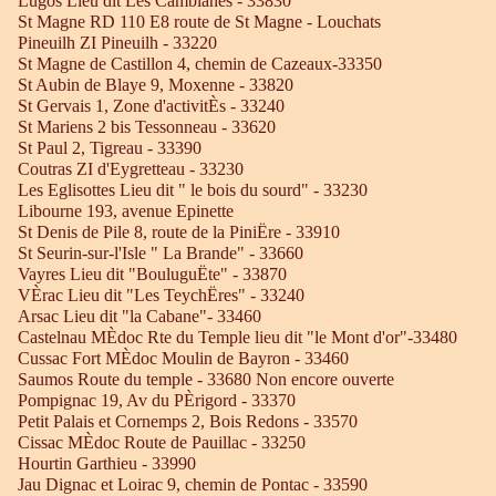
Lugos Lieu dit Les Camblanes - 33830
St Magne RD 110 E8 route de St Magne - Louchats
Pineuilh ZI Pineuilh - 33220
St Magne de Castillon 4, chemin de Cazeaux-33350
St Aubin de Blaye 9, Moxenne - 33820
St Gervais 1, Zone d'activitÈs - 33240
St Mariens 2 bis Tessonneau - 33620
St Paul 2, Tigreau - 33390
Coutras ZI d'Eygretteau - 33230
Les Eglisottes Lieu dit " le bois du sourd" - 33230
Libourne 193, avenue Epinette
St Denis de Pile 8, route de la PiniËre - 33910
St Seurin-sur-l'Isle " La Brande" - 33660
Vayres Lieu dit "BouluguËte" - 33870
VÈrac Lieu dit "Les TeychËres" - 33240
Arsac Lieu dit "la Cabane"- 33460
Castelnau MÈdoc Rte du Temple lieu dit "le Mont d'or"-33480
Cussac Fort MÈdoc Moulin de Bayron - 33460
Saumos Route du temple - 33680 Non encore ouverte
Pompignac 19, Av du PÈrigord - 33370
Petit Palais et Cornemps 2, Bois Redons - 33570
Cissac MÈdoc Route de Pauillac - 33250
Hourtin Garthieu - 33990
Jau Dignac et Loirac 9, chemin de Pontac - 33590