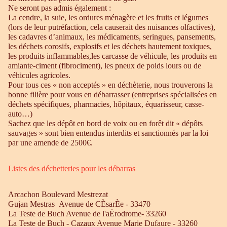
Ne seront pas admis également :
La cendre, la suie, les ordures ménagère et les fruits et légumes
(lors de leur putréfaction, cela causerait des nuisances olfactives),
les cadavres d’animaux, les médicaments, seringues, pansements,
les déchets corosifs, explosifs et les déchets hautement toxiques,
les produits inflammables,les carcasse de véhicule, les produits en
amiante-ciment (fibrociment), les pneux de poids lours ou de
véhicules agricoles.
Pour tous ces « non acceptés » en déchèterie, nous trouverons la
bonne filière pour vous en débarrasser (entreprises spécialisées en
déchets spécifiques, pharmacies, hôpitaux, équarisseur, casse-
auto…)
Sachez que les dépôt en bord de voix ou en forêt dit « dépôts
sauvages » sont bien entendus interdits et sanctionnés par la loi
par une amende de 2500€.
Listes des déchetteries pour les débarras
Arcachon Boulevard Mestrezat
Gujan Mestras Avenue de CÈsarÈe - 33470
La Teste de Buch Avenue de l'aÈrodrome- 33260
La Teste de Buch - Cazaux Avenue Marie Dufaure - 33260