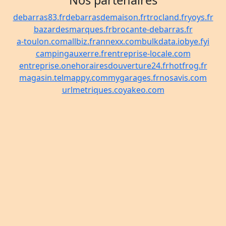
Nos partenaires
debarras83.fr
debarrasdemaison.fr
trocland.fr
yoys.fr
bazardesmarques.fr
brocante-debarras.fr
a-toulon.com
allbiz.fr
annexx.com
bulkdata.io
bye.fyi
campingauxerre.fr
entreprise-locale.com
entreprise.one
horairesdouverture24.fr
hotfrog.fr
magasin.tel
mappy.com
mygarages.fr
nosavis.com
urlmetriques.co
yakeo.com