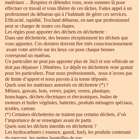
matèriaux …Respirez et détendez vous, nous sommes là pour
effectuer ce travail et vous libérer de ces tâches. Faites appel à un
profesionnel du débarras qui à l’habitude de gérer ces services.
Efficacité, rapidité, Trocland débarras, en tant que professionnel
peut se charger de toutes ces étapes.
Les règles pour apporter des déchets en déchetterie :
Dans une déchetterie, des bennes réceptionnent les déchets que
vous apportez. Ces derniers doivent être triés consciencieusement
avant votre arrivée sur les lieux car pour chaque bennes
correspond un matérau.
Un particulier ne peut pas apporter plus de 3m3 et son véhicule ne
doit pas dépasser 1.90mètres. Le dépôt en déchetterie reste gratuit
pour les particuliers. Pour nous professionnels, nous n’avons pas
de limite d’apport et nous payons à la tonne déposée.
Quels sont les matèriaux autorisés en décheterie (*) ?
Métaux, gravats, bois, verres, papier, verres, plastique,
branchages, déchets électriques et électroniques, huiles de
moteurs et huiles végétales, batteries, produits ménagers spéciaux,
textiles, cartons
(*) Certaines déchetteries ne traitent pas certains déchets, d’où
l’importance de se renseigner avant de partir.
Quels sont les déchets interdits en déchetterie ?
Les hydrocarbures ( essence, gasoil, fuel), les produits contenant
du mercure, les petites bouteilles de gaz.