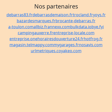
Nos partenaires
debarras83.fr
debarrasdemaison.fr
trocland.fr
yoys.fr
bazardesmarques.fr
brocante-debarras.fr
a-toulon.com
allbiz.fr
annexx.com
bulkdata.io
bye.fyi
campingauxerre.fr
entreprise-locale.com
entreprise.one
horairesdouverture24.fr
hotfrog.fr
magasin.tel
mappy.com
mygarages.fr
nosavis.com
urlmetriques.co
yakeo.com