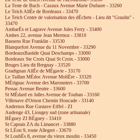
La Teste de Buch - Cazaux Avenue Marie Dufaure - 33260
Le Teich AllÈe de Bordeaux - 33470
Le Teich Centre de valorisation des dÈchets - Lieu dit "Graulin" -
33470
AmbarËs et Lagrave Avenue Jules Ferry - 33400
Ambes 22, avenue Jean Mermoz - 33810
Bassens Rue Franklin - 33530
Blanquefort Avenue du 11 Novembre - 33290
BordeauxBastide Quai Deschamps - 33000
Bordeaux Ste Croix Quai St Croix - 33000
Bruges Lieu dit Bregnay - 33520
Gradignan AllÈe de MÈgavie - 33170
Le Taillan MÈdoc Avenue MoliËre - 33320
MÈrignac Avenue des Maronniers - 33700
Pessac Avenue Beutre - 33600
St MÈdard en Jalles Avenue de Touban - 33160
Villenave d'Ornon Chemin Houcade - 33140
Andernos Rue Gustave Eiffel - ZI
Audenge 43, Liougey sud (zone artisanale)
BÈguey ZI BÈguey - 33410
St Caprais ZA du Limancet - 33880
St LÈon 9, route Allegret - 33670
St LoubËs 8, avenue du vieux moulin - 33450