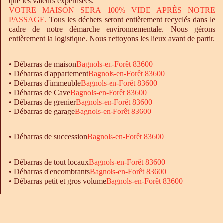
que les valeurs expertisées.
VOTRE MAISON SERA 100% VIDE APRÈS NOTRE
PASSAGE.
Tous les déchets seront entièrement recyclés dans le
cadre de notre démarche environnementale. Nous gérons
entièrement la logistique. Nous nettoyons les lieux avant de partir.
•
Débarras
de maison
Bagnols-en-Forêt 83600
•
Débarras
d'appartement
Bagnols-en-Forêt 83600
•
Débarras
d'immeuble
Bagnols-en-Forêt 83600
•
Débarras
de Cave
Bagnols-en-Forêt 83600
•
Débarras
de grenier
Bagnols-en-Forêt 83600
•
Débarras
de garage
Bagnols-en-Forêt 83600
• Débarras de succession
Bagnols-en-Forêt 83600
•
Débarras
de tout locaux
Bagnols-en-Forêt 83600
•
Débarras
d'encombrants
Bagnols-en-Forêt 83600
•
Débarras
petit et gros volume
Bagnols-en-Forêt 83600