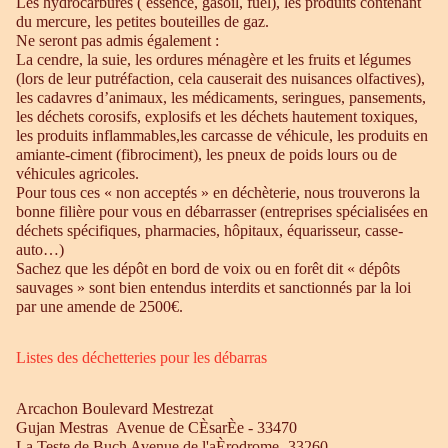
Les hydrocarbures ( essence, gasoil, fuel), les produits contenant
du mercure, les petites bouteilles de gaz.
Ne seront pas admis également :
La cendre, la suie, les ordures ménagère et les fruits et légumes
(lors de leur putréfaction, cela causerait des nuisances olfactives),
les cadavres d’animaux, les médicaments, seringues, pansements,
les déchets corosifs, explosifs et les déchets hautement toxiques,
les produits inflammables,les carcasse de véhicule, les produits en
amiante-ciment (fibrociment), les pneux de poids lours ou de
véhicules agricoles.
Pour tous ces « non acceptés » en déchèterie, nous trouverons la
bonne filière pour vous en débarrasser (entreprises spécialisées en
déchets spécifiques, pharmacies, hôpitaux, équarisseur, casse-
auto…)
Sachez que les dépôt en bord de voix ou en forêt dit « dépôts
sauvages » sont bien entendus interdits et sanctionnés par la loi
par une amende de 2500€.
Listes des déchetteries pour les débarras
Arcachon Boulevard Mestrezat
Gujan Mestras Avenue de CÈsarÈe - 33470
La Teste de Buch Avenue de l'aÈrodrome- 33260