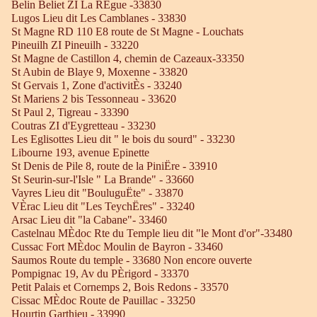
Belin Beliet ZI La RÈgue -33830
Lugos Lieu dit Les Camblanes - 33830
St Magne RD 110 E8 route de St Magne - Louchats
Pineuilh ZI Pineuilh - 33220
St Magne de Castillon 4, chemin de Cazeaux-33350
St Aubin de Blaye 9, Moxenne - 33820
St Gervais 1, Zone d'activitÈs - 33240
St Mariens 2 bis Tessonneau - 33620
St Paul 2, Tigreau - 33390
Coutras ZI d'Eygretteau - 33230
Les Eglisottes Lieu dit " le bois du sourd" - 33230
Libourne 193, avenue Epinette
St Denis de Pile 8, route de la PiniËre - 33910
St Seurin-sur-l'Isle " La Brande" - 33660
Vayres Lieu dit "BouluguËte" - 33870
VÈrac Lieu dit "Les TeychËres" - 33240
Arsac Lieu dit "la Cabane"- 33460
Castelnau MÈdoc Rte du Temple lieu dit "le Mont d'or"-33480
Cussac Fort MÈdoc Moulin de Bayron - 33460
Saumos Route du temple - 33680 Non encore ouverte
Pompignac 19, Av du PÈrigord - 33370
Petit Palais et Cornemps 2, Bois Redons - 33570
Cissac MÈdoc Route de Pauillac - 33250
Hourtin Garthieu - 33990