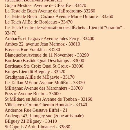
Gujan Mestras Avenue de CÈsarÈe - 33470
La Teste de Buch Avenue de l'aÈrodrome- 33260
La Teste de Buch - Cazaux Avenue Marie Dufaure - 33260
Le Teich AllÈe de Bordeaux - 33470
Le Teich Centre de valorisation des dÈchets - Lieu dit "Graulin" -
33470
AmbarËs et Lagrave Avenue Jules Ferry - 33400
Ambes 22, avenue Jean Mermoz - 33810
Bassens Rue Franklin - 33530
Blanquefort Avenue du 11 Novembre - 33290
BordeauxBastide Quai Deschamps - 33000
Bordeaux Ste Croix Quai St Croix - 33000
Bruges Lieu dit Bregnay - 33520
Gradignan AllÈe de MÈgavie - 33170
Le Taillan MÈdoc Avenue MoliËre - 33320
MÈrignac Avenue des Maronniers - 33700
Pessac Avenue Beutre - 33600
St MÈdard en Jalles Avenue de Touban - 33160
Villenave d'Ornon Chemin Houcade - 33140
Andernos Rue Gustave Eiffel - ZI
Audenge 43, Liougey sud (zone artisanale)
BÈguey ZI BÈguey - 33410
St Caprais ZA du Limancet - 33880