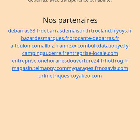
Nos partenaires
debarras83.fr
debarrasdemaison.fr
trocland.fr
yoys.fr
bazardesmarques.fr
brocante-debarras.fr
a-toulon.com
allbiz.fr
annexx.com
bulkdata.io
bye.fyi
campingauxerre.fr
entreprise-locale.com
entreprise.one
horairesdouverture24.fr
hotfrog.fr
magasin.tel
mappy.com
mygarages.fr
nosavis.com
urlmetriques.co
yakeo.com