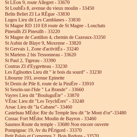
St LÈon 9, route Allegret - 33670
St LoubËs 8, avenue du vieux moulin - 33450
Belin Beliet ZI La RÈgue -33830
Lugos Lieu dit Les Camblanes - 33830
St Magne RD 110 E8 route de St Magne - Louchats
Pineuilh ZI Pineuilh - 33220
St Magne de Castillon 4, chemin de Cazeaux-33350
St Aubin de Blaye 9, Moxenne - 33820
St Gervais 1, Zone d'activitÈs - 33240
St Mariens 2 bis Tessonneau - 33620
St Paul 2, Tigreau - 33390
Coutras ZI d'Eygretteau - 33230
Les Eglisottes Lieu dit " le bois du sourd" - 33230
Libourne 193, avenue Epinette
St Denis de Pile 8, route de la PiniËre - 33910
St Seurin-sur-l'Isle " La Brande" - 33660
Vayres Lieu dit "BouluguËte" - 33870
VÈrac Lieu dit "Les TeychËres" - 33240
Arsac Lieu dit "la Cabane"- 33460
Castelnau MÈdoc Rte du Temple lieu dit "le Mont d'or"-33480
Cussac Fort MÈdoc Moulin de Bayron - 33460
Saumos Route du temple - 33680 Non encore ouverte
Pompignac 19, Av du PÈrigord - 33370
Petit Palais et Cornemps 2, Bois Redons - 33570