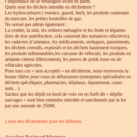
l’importance de se renseigner avant de partir.
Quels sont les déchets interdits en déchetterie ?
Les hydrocarbures ( essence, gasoil, fuel), les produits contenant
du mercure, les petites bouteilles de gaz.
Ne seront pas admis également :
La cendre, la suie, les ordures ménagère et les fruits et légumes
(lors de leur putréfaction, cela causerait des nuisances olfactives),
les cadavres d’animaux, les médicaments, seringues, pansements,
les déchets corosifs, explosifs et les déchets hautement toxiques,
les produits inflammables,les carcasse de véhicule, les produits en
amiante-ciment (fibrociment), les pneux de poids lours ou de
véhicules agricoles.
Pour tous ces « non acceptés » en déchèterie, nous trouverons la
bonne filière pour vous en débarrasser (entreprises spécialisées en
déchets spécifiques, pharmacies, hôpitaux, équarisseur, casse-
auto…)
Sachez que les dépôt en bord de voix ou en forêt dit « dépôts
sauvages » sont bien entendus interdits et sanctionnés par la loi
par une amende de 2500€.
Listes des déchetteries pour les débarras
Arcachon Boulevard Mestrezat