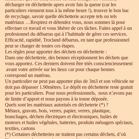
décharger en déchetterie apres avoir fais la queue (car les
particuliers viennent tous à la même heure !), trouver le bon bac
de recyclage, savoir quelle déchetterie accepte tels ou tels
matèriaux …Respirez et détendez vous, nous sommes là pour
effectuer ce travail et vous libérer de ces tâches. Faites appel à un
profesionnel du débarras qui à l’habitude de gérer ces services.
Efficacité, rapidité, Trocland débarras, en tant que professionnel
peut se charger de toutes ces étapes.
Les règles pour apporter des déchets en déchetterie :
Dans une déchetterie, des bennes réceptionnent les déchets que
vous apportez. Ces derniers doivent être triés consciencieusement
avant votre arrivée sur les lieux car pour chaque bennes
correspond un matérau.
Un particulier ne peut pas apporter plus de 3m3 et son véhicule ne
doit pas dépasser 1.90mètres. Le dépôt en déchetterie reste gratuit
pour les particuliers. Pour nous professionnels, nous n’avons pas
de limite d’apport et nous payons à la tonne déposée.
Quels sont les matèriaux autorisés en décheterie (*) ?
Métaux, gravats, bois, verres, papier, verres, plastique,
branchages, déchets électriques et électroniques, huiles de
moteurs et huiles végétales, batteries, produits ménagers spéciaux,
textiles, cartons
(*) Certaines déchetteries ne traitent pas certains déchets, d’où