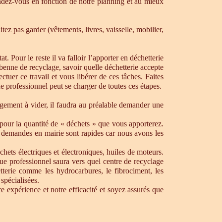
dez-vous en fonction de notre planning et au mieux
ez pas garder (vêtements, livres, vaisselle, mobilier,
. Pour le reste il va falloir l’apporter en déchetterie
e benne de recyclage, savoir quelle déchetterie accepte
uer ce travail et vous libérer de ces tâches. Faites
ue professionnel peut se charger de toutes ces étapes.
ogement à vider, il faudra au préalable demander une
pour la quantité de « déchets » que vous apporterez.
os demandes en mairie sont rapides car nous avons les
chets électriques et électroniques, huiles de moteurs.
que professionnel saura vers quel centre de recyclage
tterie comme les hydrocarbures, le fibrociment, les
spécialisées.
 expérience et notre efficacité et soyez assurés que