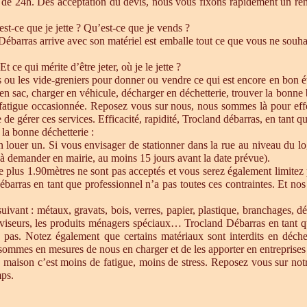
de 24h. Dés acceptation du devis, nous vous fixons rapidement un ren
est-ce que je jette ? Qu’est-ce que je vends ?
barras arrive avec son matériel est emballe tout ce que vous ne souhait
Et ce qui mérite d’être jeter, où je le jette ?
s ou les vide-greniers pour donner ou vendre ce qui est encore en bon état
re en sac, charger en véhicule, décharger en déchetterie, trouver la bonn
 fatigue occasionnée. Reposez vous sur nous, nous sommes là pour effect
de gérer ces services. Efficacité, rapidité, Trocland débarras, en tant q
 la bonne déchetterie :
en louer un. Si vous envisager de stationner dans la rue au niveau du l
u à demander en mairie, au moins 15 jours avant la date prévue).
e plus 1.90mètres ne sont pas acceptés et vous serez également limitez 
ébarras en tant que professionnel n’a pas toutes ces contraintes. Et n
uivant : métaux, gravats, bois, verres, papier, plastique, branchages, dé
éléviseurs, les produits ménagers spéciaux… Trocland Débarras en tant 
 pas. Notez également que certains matériaux sont interdits en déche
sommes en mesures de nous en charger et de les apporter en entreprises 
 maison c’est moins de fatigue, moins de stress. Reposez vous sur notre
mps.