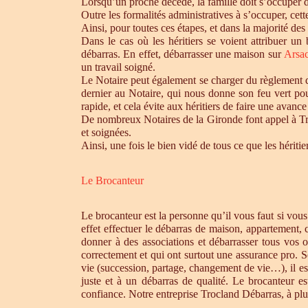
Lorsqu’un proche décède, la famille doit s’occuper 
Outre les formalités administratives à s’occuper, cet
Ainsi, pour toutes ces étapes, et dans la majorité des
Dans le cas où les héritiers se voient attribuer u
débarras. En effet, débarrasser une maison sur
Arsa
un travail soigné.
Le Notaire peut également se charger du règlement de
dernier au Notaire, qui nous donne son feu vert pou
rapide, et cela évite aux héritiers de faire une avance 
De nombreux Notaires de la Gironde font appel à Tro
et soignées.
Ainsi, une fois le bien vidé de tous ce que les héri
Le Brocanteur
Le brocanteur est la personne qu’il vous faut si vou
effet effectuer le débarras de maison, appartement,
donner à des associations et débarrasser tous vos 
correctement et qui ont surtout une assurance pro. S
vie (succession, partage, changement de vie…), il es
juste et à un débarras de qualité. Le brocanteur e
confiance. Notre entreprise Trocland Débarras, à plus