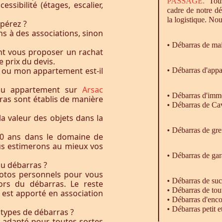
PASSAGE.
Tous
essibilité (étages, escalier,
cadre de notre d
la logistique. Nou
pérez ?
s à des associations, sinon
•
Débarras
de ma
nt vous proposer un rachat
e prix du devis.
 ou mon appartement est-il
• Débarras d'app
 ou appartement sur
Arsac
•
Débarras
d'imm
rras sont établis de manière
•
Débarras
de Ca
la valeur des objets dans la
• Débarras de gr
0 ans dans le domaine de
ous estimerons au mieux vos
•
Débarras
de gar
du débarras ?
otos personnels pour vous
• Débarras de su
rs du débarras. Le reste
• Débarras de tou
t est apporté en association
• Débarras d'enc
• Débarras petit 
 types de débarras ?
l adapté pour toutes sortes