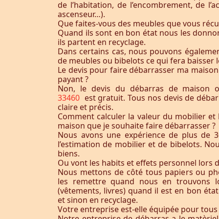
de l’habitation, de l’encombrement, de l’acc
ascenseur…).
Que faites-vous des meubles que vous récu
Quand ils sont en bon état nous les donnon
ils partent en recyclage.
Dans certains cas, nous pouvons égaleme
de meubles ou bibelots ce qui fera baisser l
Le devis pour faire débarrasser ma maison
payant ?
Non, le devis du débarras de maison
33460
est gratuit. Tous nos devis de déba
claire et précis.
Comment calculer la valeur du mobilier et 
maison que je souhaite faire débarrasser ?
Nous avons une expérience de plus de 3
l’estimation de mobilier et de bibelots. N
biens.
Ou vont les habits et effets personnel lors 
Nous mettons de côté tous papiers ou ph
les remettre quand nous en trouvons lo
(vêtements, livres) quand il est en bon éta
et sinon en recyclage.
Votre entreprise est-elle équipée pour tous
Notre entreprise de débarras a le matèrie