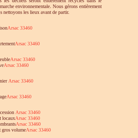
 les déchets seront entièrement recyclés dans le
émarche environnementale. Nous gérons entièrement
s nettoyons les lieux avant de partir.
ison
Arsac 33460
artement
Arsac 33460
euble
Arsac 33460
ve
Arsac 33460
enier
Arsac 33460
age
Arsac 33460
ccession
Arsac 33460
t locaux
Arsac 33460
ombrants
Arsac 33460
et gros volume
Arsac 33460