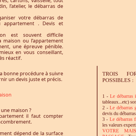
res, cartons, vaisselle, tout
n, l’atelier, le débarras de
aniser votre débarras de
u appartement . Devis et
n est souvent difficile
la maison ou l’appartement
ement, une épreuve pénible.
ieux en vous conseillant,
s réactif.
a bonne procédure à suivre
TROIS FO
ir un devis juste et précis.
POSSIBLES :
aison
1 -
Le
débarras
i
tableaux...etc) so
2 -
Le
débarras
g
 une maison ?
devis du débarras
artement il faut compter
3 -
Le
débarras
f
l’encombrement.
les valeurs expert
VOTRE MAI
ement dépend de la surface