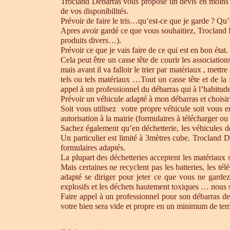
Trocland Débarras vous propose un devis en moins 
de vos disponibilités.
Prévoir de faire le tris…qu’est-ce que je garde ? Qu’
Apres avoir gardé ce que vous souhaitiez, Trocland Dé
produits divers…).
Prévoir ce que je vais faire de ce qui est en bon état. 
Cela peut être un casse tête de courir les association
mais avant il va falloir le trier par matériaux , mett
tels ou tels matériaux …Tout un casse tête et de la
appel à un professionnel du débarras qui à l’habitude 
Prévoir un véhicule adapté à mon débarras et choisir
Soit vous utilisez votre propre véhicule soit vous 
autorisation à la mairie (formulaires à télécharger o
Sachez également qu’en déchetterie, les véhicules d
Un particulier est limité à 3mètres cube. Trocland D
formulaires adaptés.
La plupart des déchetteries acceptent les matériaux s
Mais certaines ne recyclent pas les batteries, les t
adapté se diriger pour jeter ce que vous ne gardez
explosifs et les déchets hautement toxiques … nous 
Faire appel à un professionnel pour son débarras de
votre bien sera vide et propre en un minimum de te