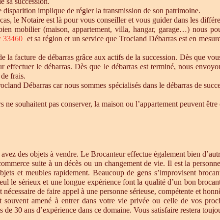
de sa succession.
te disparition implique de régler la transmission de son patrimoine.
 cas, le Notaire est là pour vous conseiller et vous guider dans les diffé
n bien mobilier (maison, appartement, villa, hangar, garage…) nous p
c 33460
et sa région et un service que Trocland Débarras est en mesure
 la facture de débarras grâce aux actifs de la succession. Dès que vou
r effectuer le débarras. Dès que le débarras est terminé, nous envoyon
de frais.
cland Débarras car nous sommes spécialisés dans le débarras de successi
tiers ne souhaitent pas conserver, la maison ou l’appartement peuvent êt
s avez des objets à vendre. Le Brocanteur effectue également bien d’au
 commerce suite à un décès ou un changement de vie. Il est la personne 
objets et meubles rapidement. Beaucoup de gens s’improvisent brocan
eul le sérieux et une longue expérience font la qualité d’un bon brocan
t nécessaire de faire appel à une personne sérieuse, compétente et honnê
st souvent amené à entrer dans votre vie privée ou celle de vos proc
 de 30 ans d’expérience dans ce domaine. Vous satisfaire restera toujour