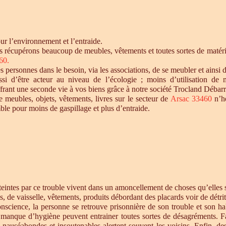
r l’environnement et l’entraide.
s récupérons beaucoup de meubles, vêtements et toutes sortes de matérie
60.
personnes dans le besoin, via les associations, de se meubler et ainsi d
si d’être acteur au niveau de l’écologie ; moins d’utilisation de 
offrant une seconde vie à vos biens grâce à notre société Trocland Débarr
e meubles, objets, vêtements, livres sur le secteur de
Arsac 33460
n’hé
ble pour moins de gaspillage et plus d’entraide.
intes par ce trouble vivent dans un amoncellement de choses qu’elles st
s, de vaisselle, vêtements, produits débordant des placards voir de détrit
cience, la personne se retrouve prisonnière de son trouble et son habi
e manque d’hygiène peuvent entrainer toutes sortes de désagréments. F
s nauséabondes et insoutenables alertent souvent les voisins. Enfin, de