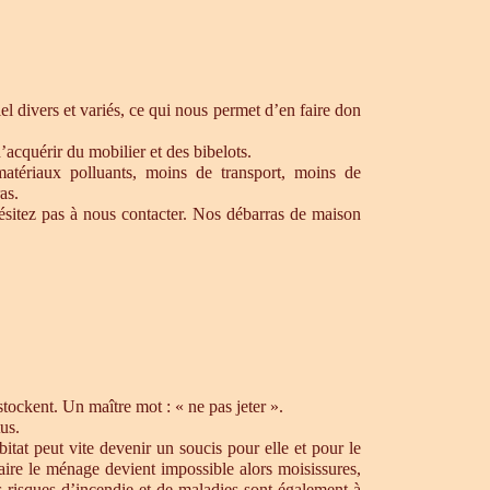
l divers et variés, ce qui nous permet d’en faire don
’acquérir du mobilier et des bibelots.
matériaux polluants, moins de transport, moins de
as.
sitez pas à nous contacter. Nos débarras de maison
ockent. Un maître mot : « ne pas jeter ».
us.
tat peut vite devenir un soucis pour elle et pour le
aire le ménage devient impossible alors moisissures,
s risques d’incendie et de maladies sont également à