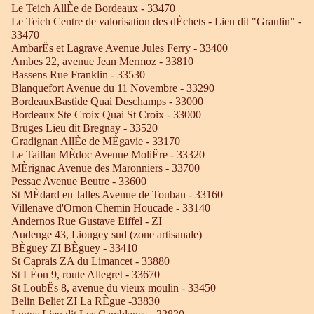
Le Teich AllÈe de Bordeaux - 33470
Le Teich Centre de valorisation des dÈchets - Lieu dit "Graulin" -
33470
AmbarËs et Lagrave Avenue Jules Ferry - 33400
Ambes 22, avenue Jean Mermoz - 33810
Bassens Rue Franklin - 33530
Blanquefort Avenue du 11 Novembre - 33290
BordeauxBastide Quai Deschamps - 33000
Bordeaux Ste Croix Quai St Croix - 33000
Bruges Lieu dit Bregnay - 33520
Gradignan AllÈe de MÈgavie - 33170
Le Taillan MÈdoc Avenue MoliËre - 33320
MÈrignac Avenue des Maronniers - 33700
Pessac Avenue Beutre - 33600
St MÈdard en Jalles Avenue de Touban - 33160
Villenave d'Ornon Chemin Houcade - 33140
Andernos Rue Gustave Eiffel - ZI
Audenge 43, Liougey sud (zone artisanale)
BÈguey ZI BÈguey - 33410
St Caprais ZA du Limancet - 33880
St LÈon 9, route Allegret - 33670
St LoubËs 8, avenue du vieux moulin - 33450
Belin Beliet ZI La RÈgue -33830