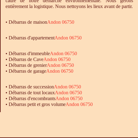
cadre de notre démarche environnementale. Nous gérons
entièrement la logistique. Nous nettoyons les lieux avant de partir.
•
Débarras
de maison
Andon 06750
• Débarras d'appartement
Andon 06750
•
Débarras
d'immeuble
Andon 06750
•
Débarras
de Cave
Andon 06750
•
Débarras
de grenier
Andon 06750
•
Débarras
de garage
Andon 06750
• Débarras de succession
Andon 06750
• Débarras de tout locaux
Andon 06750
• Débarras d'encombrants
Andon 06750
• Débarras petit et gros volume
Andon 06750