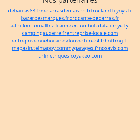
Nos partenaires
debarras83.fr
debarrasdemaison.fr
trocland.fr
yoys.fr
bazardesmarques.fr
brocante-debarras.fr
a-toulon.com
allbiz.fr
annexx.com
bulkdata.io
bye.fyi
campingauxerre.fr
entreprise-locale.com
entreprise.one
horairesdouverture24.fr
hotfrog.fr
magasin.tel
mappy.com
mygarages.fr
nosavis.com
urlmetriques.co
yakeo.com