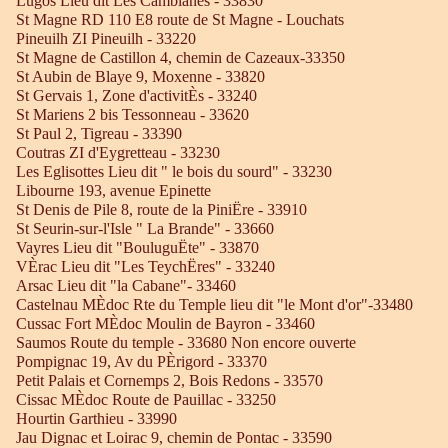
Lugos Lieu dit Les Camblanes - 33830
St Magne RD 110 E8 route de St Magne - Louchats
Pineuilh ZI Pineuilh - 33220
St Magne de Castillon 4, chemin de Cazeaux-33350
St Aubin de Blaye 9, Moxenne - 33820
St Gervais 1, Zone d'activitÈs - 33240
St Mariens 2 bis Tessonneau - 33620
St Paul 2, Tigreau - 33390
Coutras ZI d'Eygretteau - 33230
Les Eglisottes Lieu dit " le bois du sourd" - 33230
Libourne 193, avenue Epinette
St Denis de Pile 8, route de la PiniËre - 33910
St Seurin-sur-l'Isle " La Brande" - 33660
Vayres Lieu dit "BouluguËte" - 33870
VÈrac Lieu dit "Les TeychËres" - 33240
Arsac Lieu dit "la Cabane"- 33460
Castelnau MÈdoc Rte du Temple lieu dit "le Mont d'or"-33480
Cussac Fort MÈdoc Moulin de Bayron - 33460
Saumos Route du temple - 33680 Non encore ouverte
Pompignac 19, Av du PÈrigord - 33370
Petit Palais et Cornemps 2, Bois Redons - 33570
Cissac MÈdoc Route de Pauillac - 33250
Hourtin Garthieu - 33990
Jau Dignac et Loirac 9, chemin de Pontac - 33590