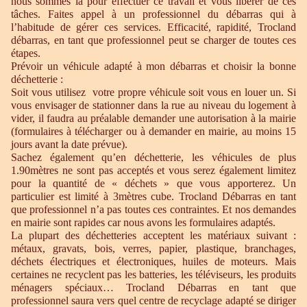
nous sommes là pour effectuer ce travail et vous libérer de ces
tâches. Faites appel à un professionnel du débarras qui à
l’habitude de gérer ces services. Efficacité, rapidité, Trocland
débarras, en tant que professionnel peut se charger de toutes ces
étapes.
Prévoir un véhicule adapté à mon débarras et choisir la bonne
déchetterie :
Soit vous utilisez votre propre véhicule soit vous en louer un. Si
vous envisager de stationner dans la rue au niveau du logement à
vider, il faudra au préalable demander une autorisation à la mairie
(formulaires à télécharger ou à demander en mairie, au moins 15
jours avant la date prévue).
Sachez également qu’en déchetterie, les véhicules de plus
1.90mètres ne sont pas acceptés et vous serez également limitez
pour la quantité de « déchets » que vous apporterez. Un
particulier est limité à 3mètres cube. Trocland Débarras en tant
que professionnel n’a pas toutes ces contraintes. Et nos demandes
en mairie sont rapides car nous avons les formulaires adaptés.
La plupart des déchetteries acceptent les matériaux suivant :
métaux, gravats, bois, verres, papier, plastique, branchages,
déchets électriques et électroniques, huiles de moteurs. Mais
certaines ne recyclent pas les batteries, les téléviseurs, les produits
ménagers spéciaux… Trocland Débarras en tant que
professionnel saura vers quel centre de recyclage adapté se diriger