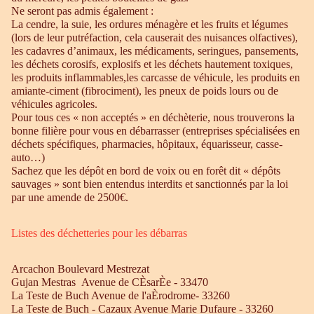
Ne seront pas admis également :
La cendre, la suie, les ordures ménagère et les fruits et légumes
(lors de leur putréfaction, cela causerait des nuisances olfactives),
les cadavres d’animaux, les médicaments, seringues, pansements,
les déchets corosifs, explosifs et les déchets hautement toxiques,
les produits inflammables,les carcasse de véhicule, les produits en
amiante-ciment (fibrociment), les pneux de poids lours ou de
véhicules agricoles.
Pour tous ces « non acceptés » en déchèterie, nous trouverons la
bonne filière pour vous en débarrasser (entreprises spécialisées en
déchets spécifiques, pharmacies, hôpitaux, équarisseur, casse-
auto…)
Sachez que les dépôt en bord de voix ou en forêt dit « dépôts
sauvages » sont bien entendus interdits et sanctionnés par la loi
par une amende de 2500€.
Listes des déchetteries pour les débarras
Arcachon Boulevard Mestrezat
Gujan Mestras Avenue de CÈsarÈe - 33470
La Teste de Buch Avenue de l'aÈrodrome- 33260
La Teste de Buch - Cazaux Avenue Marie Dufaure - 33260