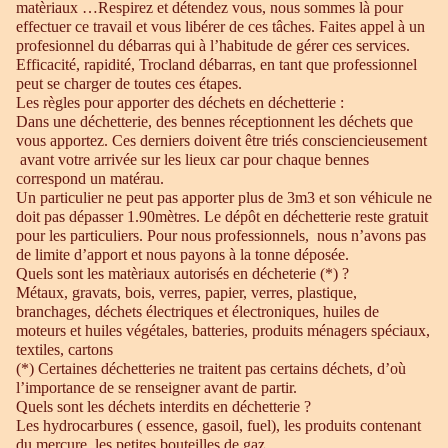
matèriaux …Respirez et détendez vous, nous sommes là pour
effectuer ce travail et vous libérer de ces tâches. Faites appel à un
profesionnel du débarras qui à l’habitude de gérer ces services.
Efficacité, rapidité, Trocland débarras, en tant que professionnel
peut se charger de toutes ces étapes.
Les règles pour apporter des déchets en déchetterie :
Dans une déchetterie, des bennes réceptionnent les déchets que
vous apportez. Ces derniers doivent être triés consciencieusement
avant votre arrivée sur les lieux car pour chaque bennes
correspond un matérau.
Un particulier ne peut pas apporter plus de 3m3 et son véhicule ne
doit pas dépasser 1.90mètres. Le dépôt en déchetterie reste gratuit
pour les particuliers. Pour nous professionnels, nous n’avons pas
de limite d’apport et nous payons à la tonne déposée.
Quels sont les matèriaux autorisés en décheterie (*) ?
Métaux, gravats, bois, verres, papier, verres, plastique,
branchages, déchets électriques et électroniques, huiles de
moteurs et huiles végétales, batteries, produits ménagers spéciaux,
textiles, cartons
(*) Certaines déchetteries ne traitent pas certains déchets, d’où
l’importance de se renseigner avant de partir.
Quels sont les déchets interdits en déchetterie ?
Les hydrocarbures ( essence, gasoil, fuel), les produits contenant
du mercure, les petites bouteilles de gaz.