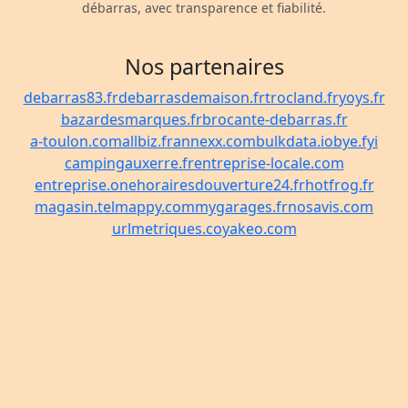
débarras, avec transparence et fiabilité.
Nos partenaires
debarras83.fr
debarrasdemaison.fr
trocland.fr
yoys.fr
bazardesmarques.fr
brocante-debarras.fr
a-toulon.com
allbiz.fr
annexx.com
bulkdata.io
bye.fyi
campingauxerre.fr
entreprise-locale.com
entreprise.one
horairesdouverture24.fr
hotfrog.fr
magasin.tel
mappy.com
mygarages.fr
nosavis.com
urlmetriques.co
yakeo.com